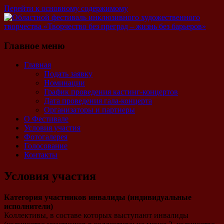
Перейти к основному содержимому
Областной фестиваль
Главное меню
инклюзивного
художественного творчества
Главная
Подать заявку
Номинации
«Творчество без преград –
График проведения кастинг-концертов
Дата проведения гала-концерта
жизнь без барьеров»
Организаторы и партнеры
О Фестивале
Условия участия
Фотогалерея
Голосование
Контакты
Условия участия
Категория участников инвалиды (индивидуальные
исполнители)
Коллективы, в составе которых выступают инвалиды