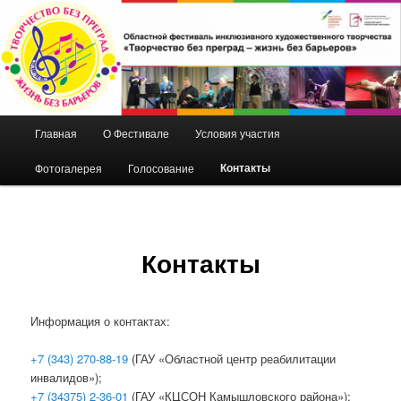
Перейти
к
основному
содержимому
Областной фестиваль
инклюзивного художественного
Главное
Главная
О Фестивале
Условия участия
творчества «Творчество без
меню
преград – жизнь без барьеров»
Контакты
Фотогалерея
Голосование
Контакты
Информация о контактах:
+7 (343) 270-88-19
(ГАУ «Областной центр реабилитации
инвалидов»);
+7 (34375) 2-36-01
(ГАУ «КЦСОН Камышловского района»);